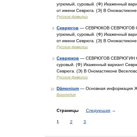
угрюмый, суровый. (Ф) Икаженный вари
от имени Севрюга. (Э) В Ономастиконе
Русские фамилии
Севрюгов
— СЕВРЮКОВ СЕВРЮГОВ СЕВ
8
угрюмый, суровый. (Ф) Икаженный вари
от имени Севрюга. (Э) В Ономастиконе
Русские фамилии
Севрюков
— СЕВРЮГОВ СЕВРЮГИН СЕВ
9
суровый. (Ф) Икаженный вариант Севрю
Севрюга. (Э) В Ономастиконе Веселовс
Русские фамилии
Dämonium
— Основная информация Жа
10
Википедия
Страницы
Следующая
→
1
2
3