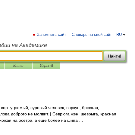
Запомнить сайт
Словарь на свой сайт
RU
едии на Академике
Найти!
Книги
Игры ⚽
, вор. угрюмый, суровый человек, воркун, брюзгач,
слова доброго не молвит. | Севрюга жен. шеврыга, красная
похожая на осетра, а еще более на шипа …