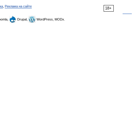
ка
,
Реклама на сайте
18+
omla,
Drupal,
WordPress, MODx.