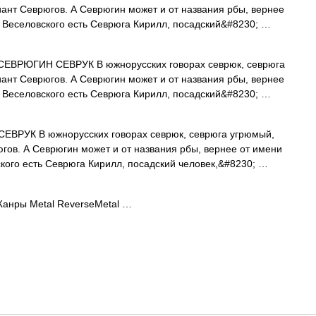
ант Севрюгов. А Севрюгин может и от названия рбы, вернее
 Веселовского есть Севрюга Кирилл, посадский&#8230; …
РЮГИН СЕВРУК В южнорусских говорах севрюк, севрюга
ант Севрюгов. А Севрюгин может и от названия рбы, вернее
 Веселовского есть Севрюга Кирилл, посадский&#8230; …
РУК В южнорусских говорах севрюк, севрюга угрюмый,
гов. А Севрюгин может и от названия рбы, вернее от имени
кого есть Севрюга Кирилл, посадский человек,&#8230; …
нры Metal ReverseMetal …