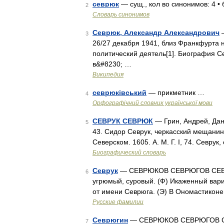
севрюк
— сущ., кол во синонимов: 4 • б
2
Словарь синонимов
Севрюк, Александр Александрович
—
3
26/27 декабря 1941, близ Франкфурта 
политический деятель[1]. Биография С
в&#8230; …
Википедия
севрюківський
— прикметник …
4
Орфографічний словник української мови
СЕВРУК СЕВРЮК
— Грин, Андрей, Дани
5
43. Сидор Севрук, черкасский мещанин.
Северском. 1605. A. M. Г. I, 74. Севру
Биографический словарь
Севрук
— СЕВРЮКОВ СЕВРЮГОВ СЕВРЮГ
6
угрюмый, суровый. (Ф) Икаженный вари
от имени Севрюга. (Э) В Ономастиконе
Русские фамилии
Севрюгин
— СЕВРЮКОВ СЕВРЮГОВ СЕВ
7