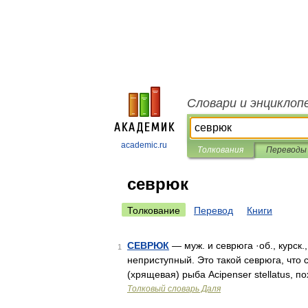
Словари и энциклоп
academic.ru
Толкования
Переводы
севрюк
Толкование
Перевод
Книги
СЕВРЮК
— муж. и севрюга ·об., курск.
1
неприступный. Это такой севрюга, что 
(хрящевая) рыба Acipenser stellatus, 
Толковый словарь Даля