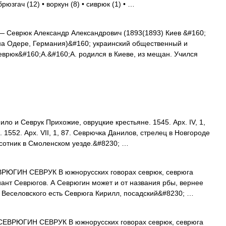
рюзгач (12) • воркун (8) • сиврюк (1) • …
 Севрюк Александр Александрович (1893(1893) Киев &#160;
на Одере, Германия)&#160; украинский общественный и
еврюк&#160;А.&#160;А. родился в Киеве, из мещан. Учился
ло и Севрук Прихожие, овруцкие крестьяне. 1545. Арх. IV, 1,
 1552. Арх. VII, 1, 87. Севрючка Данилов, стрелец в Новгороде
к, сотник в Смоленском уезде.&#8230; …
ИН СЕВРУК В южнорусских говорах севрюк, севрюга
ант Севрюгов. А Севрюгин может и от названия рбы, вернее
 Веселовского есть Севрюга Кирилл, посадский&#8230; …
РЮГИН СЕВРУК В южнорусских говорах севрюк, севрюга